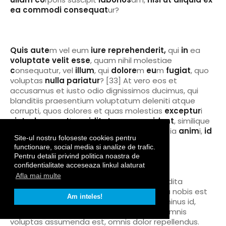
ea commodi consequat
ur?
© BUSINESSMEDIA.RO 2026.
TOATE DREPTURILE REZERVATE.
Quis aute
m vel eum
iure reprehenderit,
qui
in
ea
voluptate velit esse
, quam nihil molestiae
c
onsequatur, vel
illum
, qui
dolore
m
eu
m
fugiat
, quo
voluptas
nulla pariatur
? [33] At vero eos et
accusamus et iusto odio dignissimos ducimus, qui
blanditiis praesentium voluptatum deleniti atque
corrupti, quos dolores et quas molestias
exceptur
i
sint, obcaecat
i
cupiditat
e
non pro
v
ident
, similique
sunt in culpa
,
qui officia deserunt mollit
ia
anim
i,
id
Site-ul nostru foloseste cookies pentru
est laborum
et dolorum fuga.
functionare, social media si analize de trafic.
Pentru detalii privind politica noastra de
confidentialitate acceseaza linkul alaturat
Afla mai multe
Et harum quidem rerum facilis est et expedita
distinctio. Nam libero tempore, cum soluta nobis est
Am inteles!
eligendi optio, cumque nihil impedit, quo minus id,
quod maxime placeat, facere possimus, omnis
voluptas assumenda est, omnis dolor repellendus.