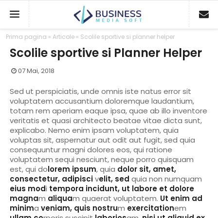
Prima pagina
»
Articole
»
Scolile sportive si planner helper
NAVIGARE
Scolile sportive si Planner Helper
DESPRE NOI
07 Mai, 2018
CE OFERIM
Sed ut perspiciatis, unde omnis iste natus error sit
voluptatem accusantium doloremque laudantium,
CINE SUNT CLIENTII
totam rem aperiam eaque ipsa, quae ab illo inventore
veritatis et quasi architecto beatae vitae dicta sunt,
EXPERIENTE
explicabo. Nemo enim ipsam voluptatem, quia
voluptas sit, aspernatur aut odit aut fugit, sed quia
CONTACT
consequuntur magni dolores eos, qui ratione
voluptatem sequi nesciunt, neque porro quisquam
est, qui do
lorem ipsum
, quia
dolor sit, amet,
CONTACTEAZA-NE
consectetur, adipisci
v
elit, sed
quia non numquam
eius mod
i
tempora incidunt, ut labore et dolore
0726.751.978
magna
m
aliqua
m quaerat voluptatem.
Ut enim ad
minim
a
veniam, quis nostru
m
exercitation
em
ullam co
rporis suscipit
laborios
am,
nisi ut aliquid ex